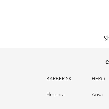
S
BARBER.SK
HERO
Ekopora
Ariva